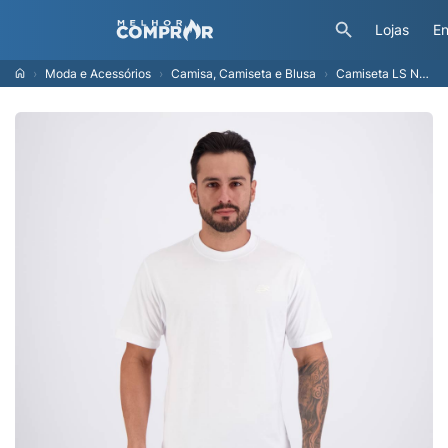
Lojas
En
Moda e Acessórios
Camisa, Camiseta e Blusa
Camiseta LS New Balance Masculina N