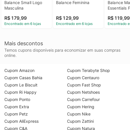
Balance Small Logo 
Balance Feminina
Balance Ma
Masculina
Essentials 
R$ 179,99
R$ 129,99
R$ 119,99
Encontrado em 6 lojas
Encontrado em 6 lojas
Encontrado e
Mais descontos
Temos cupons disponíveis para economizar em suas compras
online.
Cupom Amazon
Cupom Terabyte Shop
Cupom Casas Bahia
Cupom Centauro
Cupom Le Biscuit
Cupom Fast Shop
Cupom Ri Happy
Cupom Netshoes
Cupom Ponto
Cupom Carrefour
Cupom Extra
Cupom Hering
Cupom Petz
Cupom Nike
Cupom AliExpress
Cupom Zattini
Cupom C&A
Cupom Natura