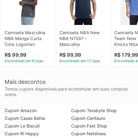
Camiseta Masculina 
Camiseta NBA New 
Camiseta N
NBA Manga Curta 
NBA N1597 - 
Team New Y
Core Logoman
Masculina
Knicks Nba 
Masculina
R$ 99,99
R$ 99,99
R$ 179,9
Encontrado em 6 lojas
Encontrado em 12 lojas
Encontrado e
Mais descontos
Temos cupons disponíveis para economizar em suas compras
online.
Cupom Amazon
Cupom Terabyte Shop
Cupom Casas Bahia
Cupom Centauro
Cupom Le Biscuit
Cupom Fast Shop
Cupom Ri Happy
Cupom Netshoes