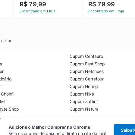
R$ 79,99
R$ 79,99
Encontrado em 1 loja
Encontrado em 1 loja
online.
Cupom Centauro
a
Cupom Fast Shop
er
Cupom Netshoes
icário
Cupom Carrefour
r
Cupom Hering
 Chohfi
Cupom Nike
M!
Cupom Zattini
byte Shop
Cupom Natura
Adicione o Melhor Comprar no Chrome
Saiba 
Veja os cupons de desconto direto no site da loja!