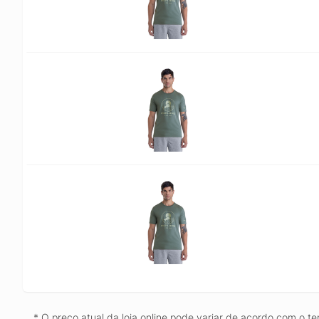
* O preço atual da loja online pode variar de acordo com o te