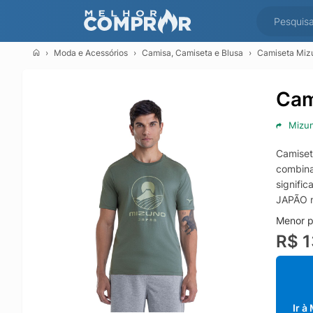
Moda e Acessórios
Camisa, Camiseta e Blusa
Camiseta Miz
Cam
Mizu
Camiset
combina
signific
JAPÃO n
Menor p
R$ 
Ir à