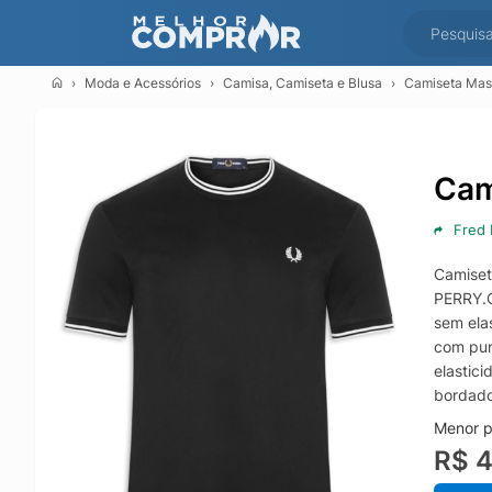
Moda e Acessórios
Camisa, Camiseta e Blusa
Camiseta Masc
Cam
Fred 
Camiset
PERRY.C
sem ela
com pun
elastic
bordado
Menor p
R$ 4