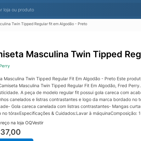
ulina Twin Tipped Regular fit em Algodão - Preto
iseta Masculina Twin Tipped Regu
Perry
a Masculina Twin Tipped Regular Fit Em Algodão - Preto Este produto
amiseta Masculina Twin Tipped Regular Fit Em Algodão, Fred Perry
sticidade. A peça de modelo regular fit possui gola careca com acab
hos canelados e listras contrastantes e logo da marca bordado no
idade- Gola careca canelada com listras contrastantes- Mangas curta
 no tóraxEspecificações & Cuidados:Lavar à máquinaComposição: 1
reço na loja OQVestir
37,00