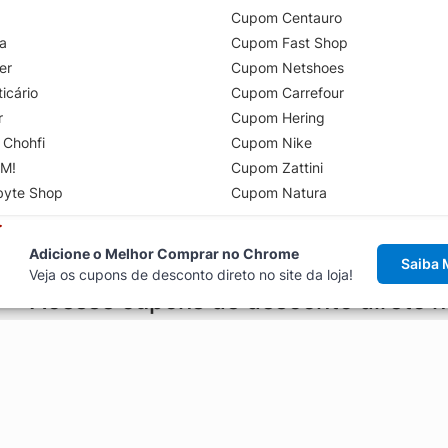
Cupom Centauro
a
Cupom Fast Shop
er
Cupom Netshoes
icário
Cupom Carrefour
r
Cupom Hering
 Chohfi
Cupom Nike
M!
Cupom Zattini
byte Shop
Cupom Natura
Adicione o Melhor Comprar no Chrome
Saiba 
Veja os cupons de desconto direto no site da loja!
Acesse cupons de desconto direto 
aviso de cupons antes de finalizar uma compra online, direto no ca