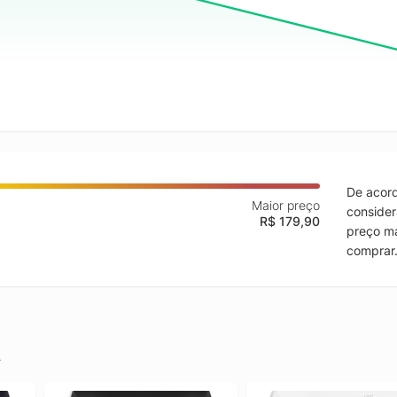
De acord
Maior preço
consider
R$ 179,90
preço ma
comprar
.