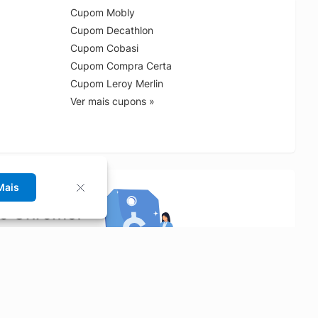
Cupom Mobly
Cupom Decathlon
Cupom Cobasi
Cupom Compra Certa
Cupom Leroy Merlin
Ver mais cupons »
Mais
no Chrome!
rrinho de compras.
Saiba mais