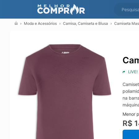
Moda e Acessórios
Camisa, Camiseta e Blusa
Camiseta Masc
Cam
LIVE!
Camiset
poliami
na barr
máquina
Menor p
R$ 