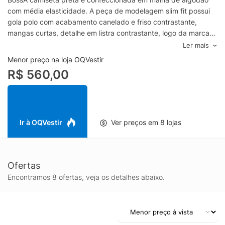
com média elasticidade. A peça de modelagem slim fit possui
gola polo com acabamento canelado e friso contrastante,
mangas curtas, detalhe em listra contrastante, logo da marca
aplicado no tórax, acabamento pespontado, barra reta e
Ler mais
fechamento frontal por zíper.- Malha de algodão com
Menor preço na loja OQVestir
elasticidade- Modelagem slim fit- Gola polo com acabamento
R$ 560,00
canelado e friso contrastante- Mangas curtas- Fechamento
frontal por zíper- Detalhe frontal em listra contrastante- Logo
da marca aplicado no tórax- Acabamento pespontado- Barra
retaEspecificações & Cuidados:Lavar a máquinaComposição:
92% Algodão 8% ElastanoCor: PretoMarca: Boss
Ir à OQVestir
Ver preços em 8 lojas
Ofertas
Encontramos 8 ofertas, veja os detalhes abaixo.