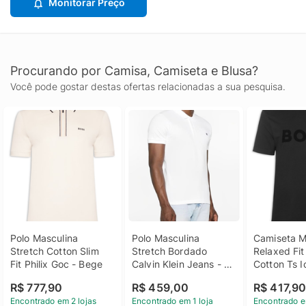
Monitorar Preço
Procurando por Camisa, Camiseta e Blusa?
Você pode gostar destas ofertas relacionadas a sua pesquisa.
Polo Masculina 
Polo Masculina 
Camiseta Ma
Stretch Cotton Slim 
Stretch Bordado 
Relaxed Fit 
Fit Philix Goc - Bege
Calvin Klein Jeans - 
Cotton Ts I
Branco Polo 
- Preto
R$ 777,90
R$ 459,00
R$ 417,9
Masculina Stretch 
Encontrado em 2 lojas
Encontrado em 1 loja
Encontrado e
Bordado Calvin Klein 