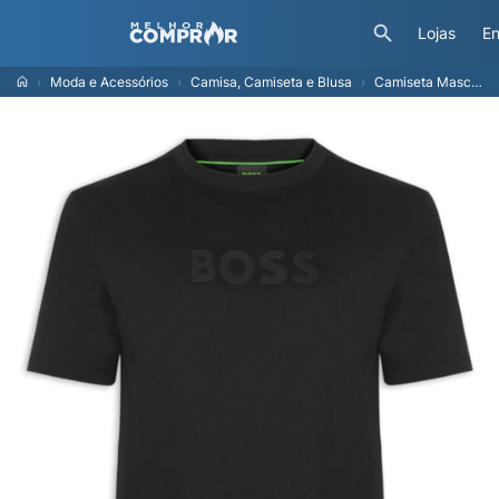
Lojas
En
Moda e Acessórios
Camisa, Camiseta e Blusa
Camiseta Masculina Stretch Cotton Slim Fit Philix Goc - Preto