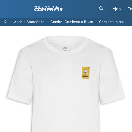
Lojas
En
Moda e Acessórios
Camisa, Camiseta e Blusa
Camiseta Masculina Sportswear - Branco