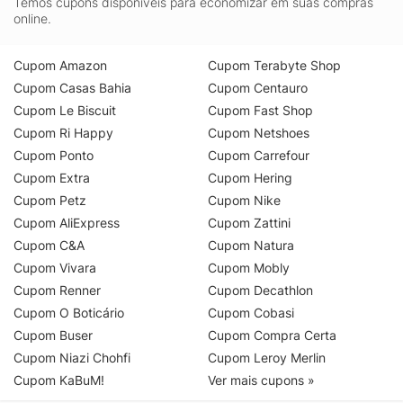
Temos cupons disponíveis para economizar em suas compras
online.
Cupom Amazon
Cupom Terabyte Shop
Cupom Casas Bahia
Cupom Centauro
Cupom Le Biscuit
Cupom Fast Shop
Cupom Ri Happy
Cupom Netshoes
Cupom Ponto
Cupom Carrefour
Cupom Extra
Cupom Hering
Cupom Petz
Cupom Nike
Cupom AliExpress
Cupom Zattini
Cupom C&A
Cupom Natura
Cupom Vivara
Cupom Mobly
Cupom Renner
Cupom Decathlon
Cupom O Boticário
Cupom Cobasi
Cupom Buser
Cupom Compra Certa
Cupom Niazi Chohfi
Cupom Leroy Merlin
Cupom KaBuM!
Ver mais cupons »