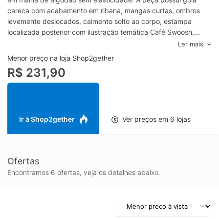
careca com acabamento em ribana, mangas curtas, ombros
levemente deslocados, caimento solto ao corpo, estampa
localizada posterior com ilustração temática Café Swoosh,
assinatura Fresh Daily e logo da marca, patch aplicado na parte
Ler mais
frontal, barra reta e acabamento pespontado.- Gola careca-
Menor preço na loja Shop2gether
Mangas curtas- Caimento solto- Estampa posterior- Patch
R$ 231,90
frontal aplicado- Barra retaEspecificações & Cuidados:Lavar à
máquinaComposição: 100% AlgodãoCor: BrancoMarca: Nike
Ir à Shop2gether
Ver preços em 6 lojas
Ofertas
Encontramos 6 ofertas, veja os detalhes abaixo.