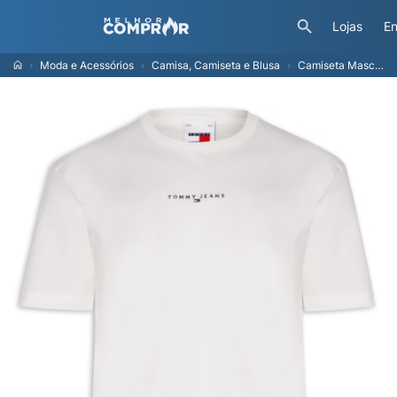
Lojas
En
Moda e Acessórios
Camisa, Camiseta e Blusa
Camiseta Masculina Relaxed Fit Linear Logo - Branco