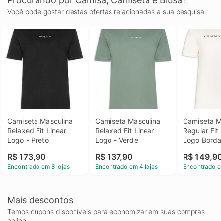
Procurando por Camisa, Camiseta e Blusa?
Você pode gostar destas ofertas relacionadas a sua pesquisa.
Camiseta Masculina 
Camiseta Masculina 
Camiseta Ma
Relaxed Fit Linear 
Relaxed Fit Linear 
Regular Fit 
Logo - Preto
Logo - Verde
Logo Bordad
Branco
R$ 173,90
R$ 137,90
R$ 149,9
Encontrado em 8 lojas
Encontrado em 4 lojas
Encontrado e
Mais descontos
Temos cupons disponíveis para economizar em suas compras
online.