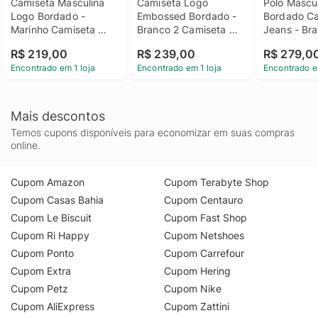
Camiseta Masculina 
Camiseta Logo 
Polo Mascul
Logo Bordado - 
Embossed Bordado - 
Bordado Cal
Marinho Camiseta 
Branco 2 Camiseta 
Jeans - Bra
Masculina Logo 
Logo Embossed 
Masculina L
R$ 219,00
R$ 239,00
R$ 279,0
Bordado Marinho p
Bordado Branco 2 g
Bordado Cal
Encontrado em 1 loja
Encontrado em 1 loja
Encontrado e
Jeans Bran
Mais descontos
Temos cupons disponíveis para economizar em suas compras
online.
Cupom Amazon
Cupom Terabyte Shop
Cupom Casas Bahia
Cupom Centauro
Cupom Le Biscuit
Cupom Fast Shop
Cupom Ri Happy
Cupom Netshoes
Cupom Ponto
Cupom Carrefour
Cupom Extra
Cupom Hering
Cupom Petz
Cupom Nike
Cupom AliExpress
Cupom Zattini