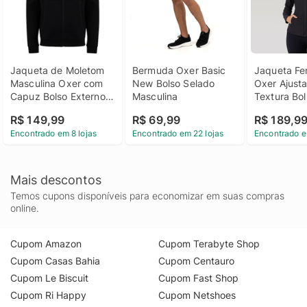
Jaqueta de Moletom 
Bermuda Oxer Basic 
Jaqueta Fem
Masculina Oxer com 
New Bolso Selado 
Oxer Ajusta
Capuz Bolso Externo 
Masculina
Textura Bo
Selado
R$ 149,99
R$ 69,99
R$ 189,9
Encontrado em 8 lojas
Encontrado em 22 lojas
Encontrado e
Mais descontos
Temos cupons disponíveis para economizar em suas compras
online.
Cupom Amazon
Cupom Terabyte Shop
Cupom Casas Bahia
Cupom Centauro
Cupom Le Biscuit
Cupom Fast Shop
Cupom Ri Happy
Cupom Netshoes