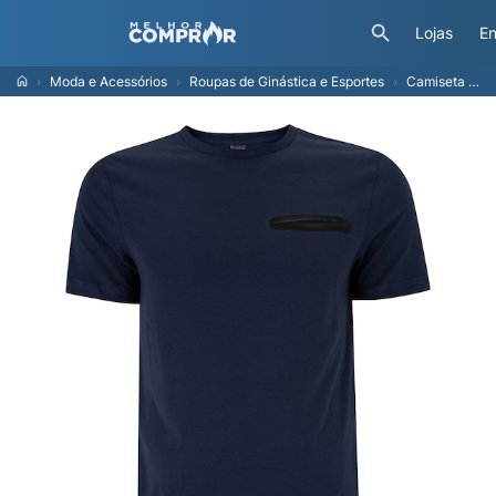
Lojas
En
Moda e Acessórios
Roupas de Ginástica e Esportes
Camiseta Masculina Oxer Manga Curta Detalhe Bolso Externo Selado