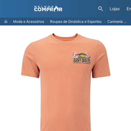
Lojas
En
Moda e Acessórios
Roupas de Ginástica e Esportes
Camiseta Masculina Nike Manga Curta Dri-fit Tee Oly INS