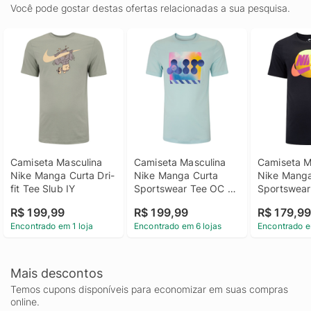
Você pode gostar destas ofertas relacionadas a sua pesquisa.
Camiseta Masculina 
Camiseta Masculina 
Camiseta Ma
Nike Manga Curta Dri-
Nike Manga Curta 
Nike Manga
fit Tee Slub IY
Sportswear Tee OC 
Sportswear 
Cosmi
Futura Br
R$ 199,99
R$ 199,99
R$ 179,9
Encontrado em 1 loja
Encontrado em 6 lojas
Encontrado e
Mais descontos
Temos cupons disponíveis para economizar em suas compras
online.