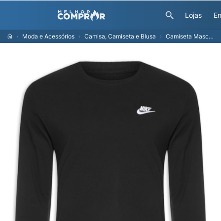
Lojas
En
Moda e Acessórios
Camisa, Camiseta e Blusa
Camiseta Masculina Manga Longa M Nsw Tee Ls Embrd - Preto