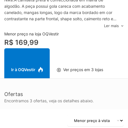
algodão. A peça possui gola careca com acabamento
canelado, mangas longas, logo da marca bordado em cor
contrastante na parte frontal, shape solto, caimento reto e
acabamento pespontado. - Modelagem regular, sugerimos o
Ler mais
tamanho padrão.- Lavar na máquinaComposição: 100%
Menor preço na loja OQVestir
AlgodãoCor: PretoMarca: Nike- Produto nacionalizado, entrega
R$ 169,99
imediata.
Ir à OQVestir
Ver preços em 3 lojas
Ofertas
Encontramos 3 ofertas, veja os detalhes abaixo.