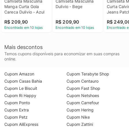
Camiseta Masculina 
Camiseta Masculina 
Camiseta M
Manga Curta Gola 
Dulivio - Bege
Curta Calvin
Careca Dulivio - Azul
Jeans Patc
Preto Camis
R$ 209,90
R$ 209,90
R$ 249,0
Manga Curta
Encontrado em 10 lojas
Encontrado em 10 lojas
Encontrado e
Klein Jeans
Manga Pret
Mais descontos
Temos cupons disponíveis para economizar em suas compras
online.
Cupom Amazon
Cupom Terabyte Shop
Cupom Casas Bahia
Cupom Centauro
Cupom Le Biscuit
Cupom Fast Shop
Cupom Ri Happy
Cupom Netshoes
Cupom Ponto
Cupom Carrefour
Cupom Extra
Cupom Hering
Cupom Petz
Cupom Nike
Cupom AliExpress
Cupom Zattini