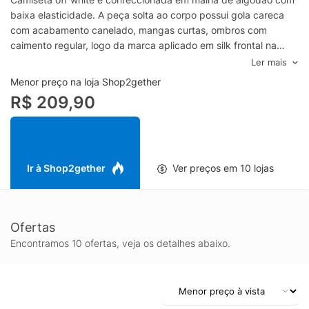
baixa elasticidade. A peça solta ao corpo possui gola careca
com acabamento canelado, mangas curtas, ombros com
caimento regular, logo da marca aplicado em silk frontal na
altura do tórax em cor contrastante, acabamento pespontado,
Ler mais
shape reto, barra com acabamento simples e tag posterior
Menor preço na loja Shop2gether
aplicada com detalhe em vivo contrastante.- Camiseta
R$ 209,90
masculina em malha de algodão- Gola careca com acabamento
canelado- Mangas curtas- Logo frontal aplicado em silk- Tag
posterior aplicada- Detalhe posterior em vivo contrastante-
Shape reto- Barra com acabamento simplesEspecificações &
CuidadosModo de lavagem: Lavar à mãoComposição: 97%
Ir à Shop2gether
Ver preços em 10 lojas
Algodão e 3% ElastanoCor: Off WhiteMarca: Hugo
Ofertas
Encontramos 10 ofertas, veja os detalhes abaixo.