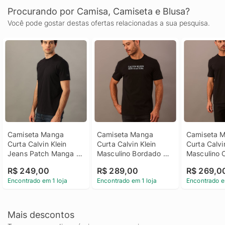
Procurando por Camisa, Camiseta e Blusa?
Você pode gostar destas ofertas relacionadas a sua pesquisa.
Camiseta Manga 
Camiseta Manga 
Camiseta M
Curta Calvin Klein 
Curta Calvin Klein 
Curta Calvin
Jeans Patch Manga - 
Masculino Bordado 
Masculino Ca
Preto Camiseta 
Ny Est. 1968 - Preto 
Bordado - P
R$ 249,00
R$ 289,00
R$ 269,0
Manga Curta Calvin 
Camiseta Manga 
Camiseta M
Encontrado em 1 loja
Encontrado em 1 loja
Encontrado e
Klein Jeans Patch 
Curta Calvin Klein 
Curta Calvin
Manga Preto g
Masculino Bordado 
Masculino Ca
Ny Est. 1968 Preto p
Bordado Pr
Mais descontos