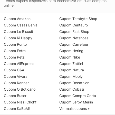
Temos cupons disponíveis para economizar em suas compras
online.
Cupom Amazon
Cupom Terabyte Shop
Cupom Casas Bahia
Cupom Centauro
Cupom Le Biscuit
Cupom Fast Shop
Cupom Ri Happy
Cupom Netshoes
Cupom Ponto
Cupom Carrefour
Cupom Extra
Cupom Hering
Cupom Petz
Cupom Nike
Cupom AliExpress
Cupom Zattini
Cupom C&A
Cupom Natura
Cupom Vivara
Cupom Mobly
Cupom Renner
Cupom Decathlon
Cupom O Boticário
Cupom Cobasi
Cupom Buser
Cupom Compra Certa
Cupom Niazi Chohfi
Cupom Leroy Merlin
Cupom KaBuM!
Ver mais cupons »