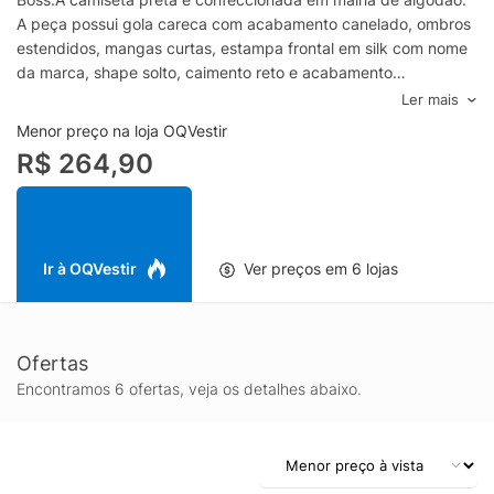
A peça possui gola careca com acabamento canelado, ombros
estendidos, mangas curtas, estampa frontal em silk com nome
da marca, shape solto, caimento reto e acabamento
pespontado.- Está peça de vestuário é confeccionada com
Ler mais
materiais certificados, para um impacto reduzido no planeta.-
Menor preço na loja OQVestir
Modelagem regular, sugerimos o tamanho padrão.- Lavar o
R$ 264,90
mãoSKU: 50467952_BLACKComposição: 100%
AlgodãoCor: BLACKMarca: Hugo Boss
Ir à OQVestir
Ver preços em 6 lojas
Ofertas
Encontramos 6 ofertas, veja os detalhes abaixo.