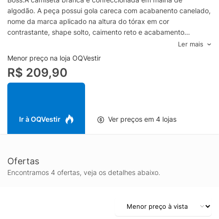
algodão. A peça possui gola careca com acabanento canelado,
nome da marca aplicado na altura do tórax em cor
contrastante, shape solto, caimento reto e acabamento
pespontado.- Modelagem regular, sugerimos o tamanho
Ler mais
padrão.- Lavar á mãoSKU: 50466158_WHITEComposição:
Menor preço na loja OQVestir
100% AlgodãoCor: BrancoMarca: Hugo Boss
R$ 209,90
Ir à OQVestir
Ver preços em 4 lojas
Ofertas
Encontramos 4 ofertas, veja os detalhes abaixo.