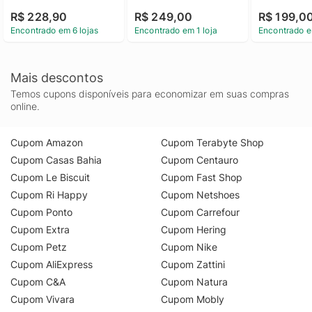
Preto Camiseta 
Make New P
R$ 228,90
R$ 249,00
R$ 199,0
Manga Curta Calvin 
Branco Cam
Encontrado em 6 lojas
Encontrado em 1 loja
Encontrado e
Klein Jeans Patch 
Manga Curta
Manga Preto g
Klein Jeans
Make New P
Branco p
Mais descontos
Temos cupons disponíveis para economizar em suas compras
online.
Cupom Amazon
Cupom Terabyte Shop
Cupom Casas Bahia
Cupom Centauro
Cupom Le Biscuit
Cupom Fast Shop
Cupom Ri Happy
Cupom Netshoes
Cupom Ponto
Cupom Carrefour
Cupom Extra
Cupom Hering
Cupom Petz
Cupom Nike
Cupom AliExpress
Cupom Zattini
Cupom C&A
Cupom Natura
Cupom Vivara
Cupom Mobly