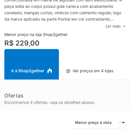
peça solta ao corpo possui gola careca com acabamento
canelado, mangas curtas, ombros com caimento regular, logo
da marca aplicado na parte frontal em cor contrastante,
acabamento pespontado, shape reto, barra com acabamento
Ler mais
simples e tag posterior aplicada com detalhe em vivo
Menor preço na loja Shop2gether
contrastante.- Camiseta masculina em malha de algodão- Gola
R$ 229,00
careca com acabamento canelado- Mangas curtas- Logo
frontal aplicado- Tag posterior aplicada- Detalhe posterior em
vivo contrastante- Shape reto- Barra com acabamento
simplesEspecificações & CuidadosLavar à mãoComposição:
100% AlgodãoCor: BegeMarca: Hugo
Ir à Shop2gether
Ver preços em 4 lojas
Ofertas
Encontramos 4 ofertas, veja os detalhes abaixo.