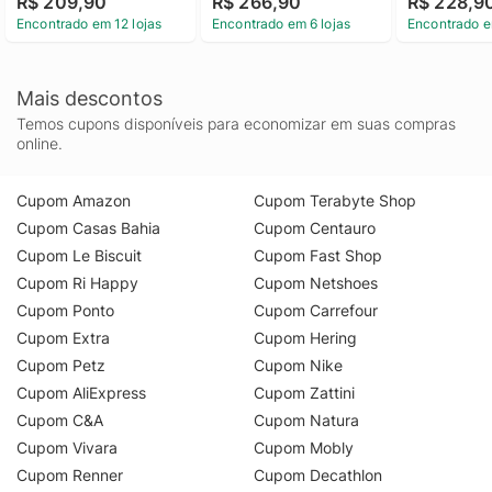
R$ 209,90
R$ 266,90
R$ 228,9
Encontrado em 12 lojas
Encontrado em 6 lojas
Encontrado e
Mais descontos
Temos cupons disponíveis para economizar em suas compras
online.
Cupom Amazon
Cupom Terabyte Shop
Cupom Casas Bahia
Cupom Centauro
Cupom Le Biscuit
Cupom Fast Shop
Cupom Ri Happy
Cupom Netshoes
Cupom Ponto
Cupom Carrefour
Cupom Extra
Cupom Hering
Cupom Petz
Cupom Nike
Cupom AliExpress
Cupom Zattini
Cupom C&A
Cupom Natura
Cupom Vivara
Cupom Mobly
Cupom Renner
Cupom Decathlon