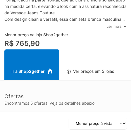
na medida certa, elevando o look com a assinatura reconhecida
da Versace Jeans Couture.
Com design clean e versátil, essa camiseta branca masculina
transita facilmente entre produções casuais e urbanas,
Ler mais
combinando com jeans, bermudas e tênis para um estilo
Menor preço na loja Shop2gether
moderno e confiante. A modelagem oferece conforto para o dia
R$ 765,90
a dia, enquanto o acabamento reforça a proposta fashion da
peça, ideal para quem valoriza presença, autenticidade e um
toque de luxo no streetwear.
Ir à Shop2gether
Ver preços em 5 lojas
Ofertas
Encontramos 5 ofertas, veja os detalhes abaixo.