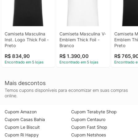
Camiseta Masculina 
Camiseta Masculina V-
Camiseta M
Inst. Logo Thick Foil - 
Emblem Thick Foil - 
Emblem Thic
Preto
Branco
Preto
R$ 834,90
R$ 1.390,00
R$ 765,9
Encontrado em 5 lojas
Encontrado em 5 lojas
Encontrado e
Mais descontos
Temos cupons disponíveis para economizar em suas compras
online.
Cupom Amazon
Cupom Terabyte Shop
Cupom Casas Bahia
Cupom Centauro
Cupom Le Biscuit
Cupom Fast Shop
Cupom Ri Happy
Cupom Netshoes