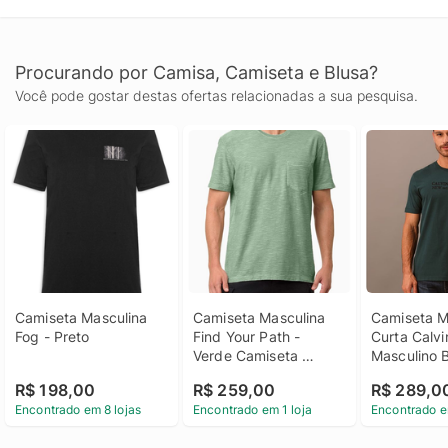
Procurando por Camisa, Camiseta e Blusa?
Você pode gostar destas ofertas relacionadas a sua pesquisa.
Camiseta Masculina 
Camiseta Masculina 
Camiseta M
Fog - Preto
Find Your Path - 
Curta Calvin
Verde Camiseta 
Masculino 
Masculina Find Your 
Ny Est. 196
R$ 198,00
R$ 259,00
R$ 289,0
Path Verde Pp
Médio Cami
Encontrado em 8 lojas
Encontrado em 1 loja
Encontrado e
Manga Curta
Klein Mascul