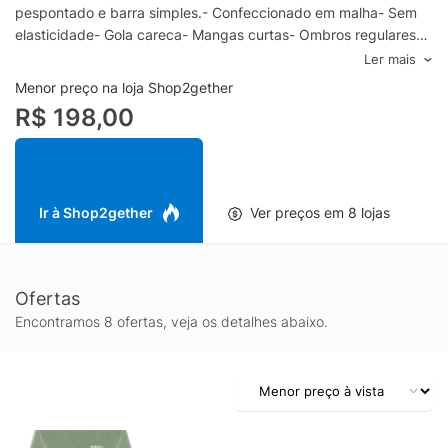
pespontado e barra simples.- Confeccionado em malha- Sem
elasticidade- Gola careca- Mangas curtas- Ombros regulares-
Caimento reto- Estampa frontal e posterior- Acabamento
Ler mais
pespontado- Barra simplesEspecificações & CuidadosLavar à
Menor preço na loja Shop2gether
máquinaComposição: 100% AlgodãoCor: VerdeMarca: Austral
R$ 198,00
Ir à Shop2gether
Ver preços em 8 lojas
Ofertas
Encontramos 8 ofertas, veja os detalhes abaixo.