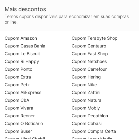
Bordado Ny
Verde Médi
Mais descontos
Temos cupons disponíveis para economizar em suas compras
online.
Cupom Amazon
Cupom Terabyte Shop
Cupom Casas Bahia
Cupom Centauro
Cupom Le Biscuit
Cupom Fast Shop
Cupom Ri Happy
Cupom Netshoes
Cupom Ponto
Cupom Carrefour
Cupom Extra
Cupom Hering
Cupom Petz
Cupom Nike
Cupom AliExpress
Cupom Zattini
Cupom C&A
Cupom Natura
Cupom Vivara
Cupom Mobly
Cupom Renner
Cupom Decathlon
Cupom O Boticário
Cupom Cobasi
Cupom Buser
Cupom Compra Certa
Cupom Niazi Chohfi
Cupom Leroy Merlin