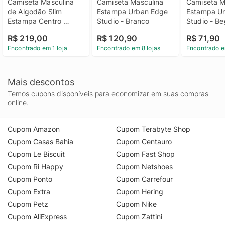
Camiseta Masculina 
Camiseta Masculina 
Camiseta Ma
de Algodão Slim 
Estampa Urban Edge 
Estampa Ur
Estampa Centro 
Studio - Branco
Studio - B
Cidades Calvin Klein 
R$ 219,00
R$ 120,90
R$ 71,90
Jeans - Branco 
Encontrado em 1 loja
Encontrado em 8 lojas
Encontrado e
Camiseta Masculina 
de Algodão Slim 
Estampa Centro 
Cidades Calvin Klein 
Mais descontos
Jeans Branco Ggg
Temos cupons disponíveis para economizar em suas compras
online.
Cupom Amazon
Cupom Terabyte Shop
Cupom Casas Bahia
Cupom Centauro
Cupom Le Biscuit
Cupom Fast Shop
Cupom Ri Happy
Cupom Netshoes
Cupom Ponto
Cupom Carrefour
Cupom Extra
Cupom Hering
Cupom Petz
Cupom Nike
Cupom AliExpress
Cupom Zattini