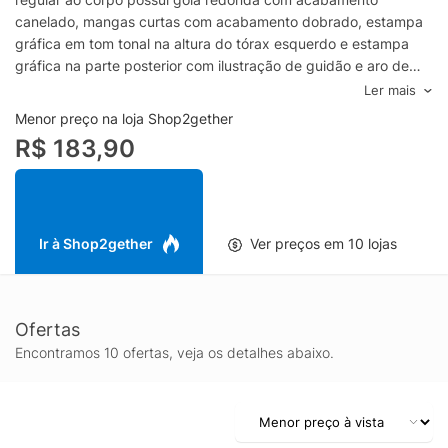
canelado, mangas curtas com acabamento dobrado, estampa
gráfica em tom tonal na altura do tórax esquerdo e estampa
gráfica na parte posterior com ilustração de guidão e aro de
bicicleta em preto, com os dizeres "Pedal. / SK Studio / Feeling
Ler mais
the Explorer / Types of Bicycle" em preto, com barra reta.- Gola
Menor preço na loja Shop2gether
redonda com acabamento canelado- Mangas curtas com
R$ 183,90
acabamento dobrado- Estampa gráfica "Pedal. / SK Studio"
com ilustração de bicicleta em preto nas costas- Barra
retaEspecificações & Cuidados:Lavar na máquinaComposição:
100% AlgodãoCor: BrancoMarca: Sergio K
Ir à Shop2gether
Ver preços em 10 lojas
Ofertas
Encontramos 10 ofertas, veja os detalhes abaixo.