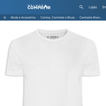
Lojas
En
Moda e Acessórios
Camisa, Camiseta e Blusa
Camiseta Masculina Estampa Pedal Studio Branco