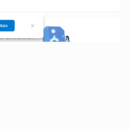
Mais
no Chrome!
rrinho de compras.
Saiba mais
Economizar
Siga-nos
Aluguel de Carros
Facebook
Categorias
Instagram
Cupons
Youtube
Extensão