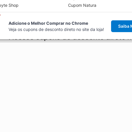
byte Shop
Cupom Natura
Adicione o Melhor Comprar no Chrome
Saiba 
Veja os cupons de desconto direto no site da loja!
Acesse cupons de desconto direto 
aviso de cupons antes de finalizar uma compra online, direto no ca
Explorar
ódigos promocionais, ofertas e
Artigos
Black Friday
Enviar Cupom
Fale Conosco