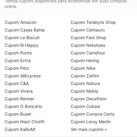
Temos cupons disponíveis para economizar em suas compras
online.
Cupom Amazon
Cupom Terabyte Shop
Cupom Casas Bahia
Cupom Centauro
Cupom Le Biscuit
Cupom Fast Shop
Cupom Ri Happy
Cupom Netshoes
Cupom Ponto
Cupom Carrefour
Cupom Extra
Cupom Hering
Cupom Petz
Cupom Nike
Cupom AliExpress
Cupom Zattini
Cupom C&A
Cupom Natura
Cupom Vivara
Cupom Mobly
Cupom Renner
Cupom Decathlon
Cupom O Boticário
Cupom Cobasi
Cupom Buser
Cupom Compra Certa
Cupom Niazi Chohfi
Cupom Leroy Merlin
Cupom KaBuM!
Ver mais cupons »