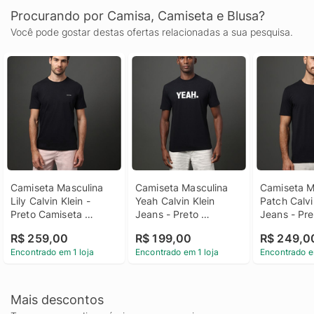
Procurando por Camisa, Camiseta e Blusa?
Você pode gostar destas ofertas relacionadas a sua pesquisa.
Camiseta Masculina 
Camiseta Masculina 
Camiseta Ma
Lily Calvin Klein - 
Yeah Calvin Klein 
Patch Calvin
Preto Camiseta 
Jeans - Preto 
Jeans - Pret
Masculina Lily Calvin 
Camiseta Masculina 
Camiseta Ma
R$ 259,00
R$ 199,00
R$ 249,0
Klein Preto p
Yeah Calvin Klein 
Patch Calvin
Encontrado em 1 loja
Encontrado em 1 loja
Encontrado e
Jeans Preto p
Jeans Pret
Mais descontos