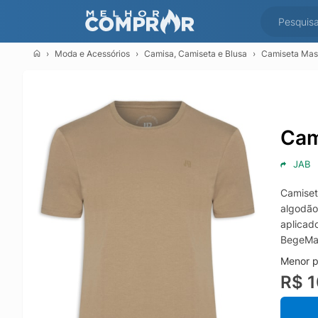
Moda e Acessórios
Camisa, Camiseta e Blusa
Camiseta Masc
Cam
JAB
Camiset
algodão
aplicad
BegeMa
Menor p
R$ 