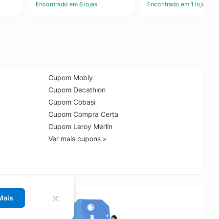
Caqui Medio g
Encontrado em 6 lojas
Encontrado em 1 loja
Cupom Mobly
Cupom Decathlon
Cupom Cobasi
Cupom Compra Certa
Cupom Leroy Merlin
Ver mais cupons »
Mais
no Chrome!