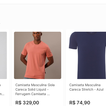
.
 
Camiseta Masculina Gola 
Camiseta Masculina 
Careca Solid Liquid - 
Careca Stretch - Azul
na 
Ferrugem Camiseta 
 
Masculina Gola Careca 
R$ 329,00
R$ 74,90
Solid Liquid Ferrugem p