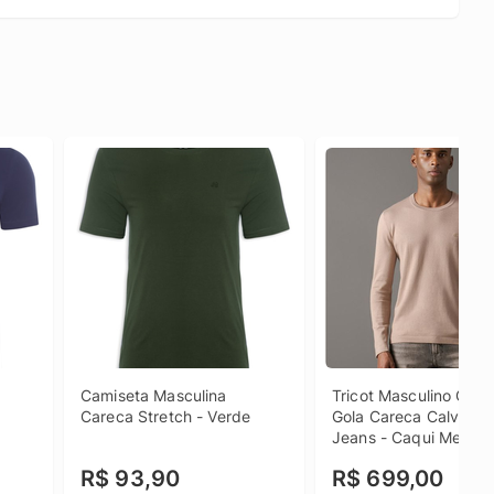
Camiseta Masculina 
Tricot Masculino Cash
Careca Stretch - Verde
Gola Careca Calvin Kle
Jeans - Caqui Medio Tr
Masculino Cashmere G
R$ 93,90
R$ 699,00
Careca Calvin Klein Je