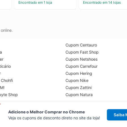
Encontrado em 1 loja
Encontrado em 14 lojas
online.
Cupom Centauro
a
Cupom Fast Shop
er
Cupom Netshoes
icário
Cupom Carrefour
r
Cupom Hering
 Chohfi
Cupom Nike
M!
Cupom Zattini
byte Shop
Cupom Natura
Adicione o Melhor Comprar no Chrome
Saiba 
Veja os cupons de desconto direto no site da loja!
Acesse cupons de desconto direto 