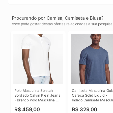
Procurando por Camisa, Camiseta e Blusa?
Você pode gostar destas ofertas relacionadas a sua pesquisa
Polo Masculina Stretch 
Camiseta Masculina Gola
Bordado Calvin Klein Jeans 
Careca Solid Liquid - 
- Branco Polo Masculina 
Indigo Camiseta Masculi
Stretch Bordado Calvin 
Gola Careca Solid Liquid
R$ 459,00
R$ 329,00
Klein Jeans Branco Ggg
Indigo m