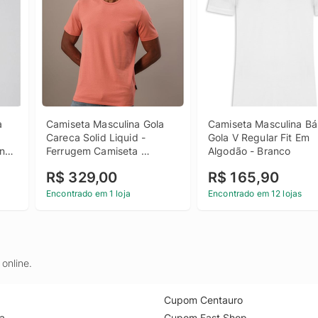
 
Camiseta Masculina Gola 
Camiseta Masculina Bás
Careca Solid Liquid - 
Gola V Regular Fit Em 
na 
Ferrugem Camiseta 
Algodão - Branco
 
Masculina Gola Careca 
R$ 329,00
R$ 165,90
Solid Liquid Ferrugem p
Encontrado em 1 loja
Encontrado em 12 lojas
online.
Cupom Centauro
a
Cupom Fast Shop