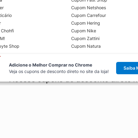
er
Cupom Netshoes
icário
Cupom Carrefour
r
Cupom Hering
 Chohfi
Cupom Nike
M!
Cupom Zattini
byte Shop
Cupom Natura
Adicione o Melhor Comprar no Chrome
Saiba 
Veja os cupons de desconto direto no site da loja!
Acesse cupons de desconto direto 
aviso de cupons antes de finalizar uma compra online, direto no ca