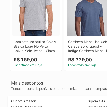
Camiseta Masculina Gola v 
Camiseta Masculina Gola
Básica Logo No Peito 
Careca Solid Liquid - 
Calvin Klein Jeans - Cinza 
Indigo Camiseta Masculi
Camiseta Masculina Gola v 
Gola Careca Solid Liquid
R$ 169,00
R$ 329,00
Básica Logo No Peito 
Indigo m
Calvin Klein Jeans Cinza m
Encontrado em 1 loja
Encontrado em 1 loja
Mais descontos
Temos cupons disponíveis para economizar em suas compras 
Cupom Amazon
Cupom C&A
Cupom Casas Bahia
Cupom Vivar