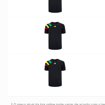
* O preço atual da loja online pode variar de acordo com o te