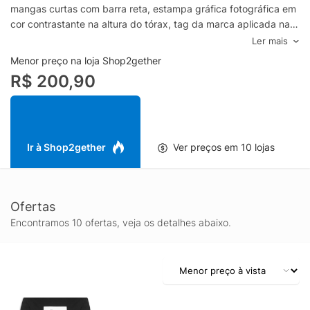
mangas curtas com barra reta, estampa gráfica fotográfica em
cor contrastante na altura do tórax, tag da marca aplicada na
lateral e barra reta.- Gola redonda com acabamento canelado-
Ler mais
Mangas curtas com barra reta- Estampa gráfica fotográfica na
Menor preço na loja Shop2gether
altura do tórax- Tag da marca aplicada na lateral- Modelagem
R$ 200,90
solta ao corpo- Barra retaEspecificações & Cuidados:Lavar a
máquinaComposição: 100% AlgodãoCor: PretoMarca: New
Balance
Ir à Shop2gether
Ver preços em 10 lojas
Ofertas
Encontramos 10 ofertas, veja os detalhes abaixo.