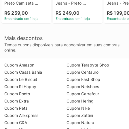
Preto Camiseta 
Jeans - Preto 
Jeans - Pret
Masculina Lily Calvin 
Camiseta Masculina 
Camiseta Ma
R$ 259,00
R$ 249,00
R$ 199,0
Klein Preto p
Patch Calvin Klein 
Yeah Calvin 
Encontrado em 1 loja
Encontrado em 1 loja
Encontrado e
Jeans Preto Pp
Jeans Pret
Mais descontos
Temos cupons disponíveis para economizar em suas compras
online.
Cupom Amazon
Cupom Terabyte Shop
Cupom Casas Bahia
Cupom Centauro
Cupom Le Biscuit
Cupom Fast Shop
Cupom Ri Happy
Cupom Netshoes
Cupom Ponto
Cupom Carrefour
Cupom Extra
Cupom Hering
Cupom Petz
Cupom Nike
Cupom AliExpress
Cupom Zattini
Cupom C&A
Cupom Natura