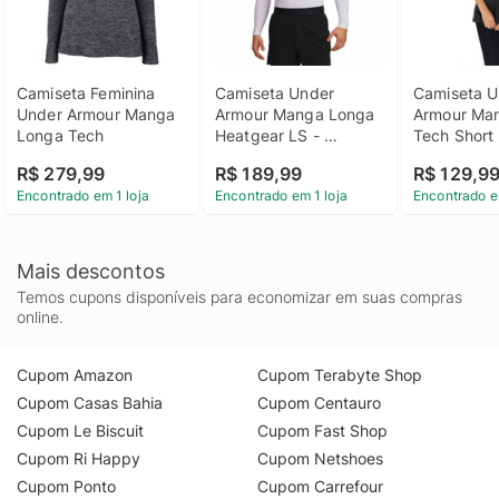
Camiseta Feminina 
Camiseta Under 
Camiseta U
Under Armour Manga 
Armour Manga Longa 
Armour Man
Longa Tech
Heatgear LS - 
Tech Short 
Masculina
R$ 279,99
R$ 189,99
R$ 129,9
Encontrado em 1 loja
Encontrado em 1 loja
Encontrado e
Mais descontos
Temos cupons disponíveis para economizar em suas compras
online.
Cupom Amazon
Cupom Terabyte Shop
Cupom Casas Bahia
Cupom Centauro
Cupom Le Biscuit
Cupom Fast Shop
Cupom Ri Happy
Cupom Netshoes
Cupom Ponto
Cupom Carrefour