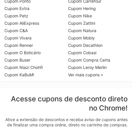
Cupom Ponto
Cupom Carrefour
Cupom Extra
Cupom Hering
Cupom Petz
Cupom Nike
Cupom AliExpress
Cupom Zattini
Cupom C&A
Cupom Natura
Cupom Vivara
Cupom Mobly
Cupom Renner
Cupom Decathlon
Cupom O Boticário
Cupom Cobasi
Cupom Buser
Cupom Compra Certa
Cupom Niazi Chohfi
Cupom Leroy Merlin
Cupom KaBuM!
Ver mais cupons »
Acesse cupons de desconto direto
no Chrome!
Ative a extensão de descontos e receba aviso de cupons antes
de finalizar uma compra online, direto no carrinho de compras.