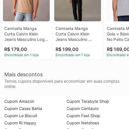
Camiseta Manga 
Camiseta Manga 
Camiseta Ma
Curta Calvin Klein 
Curta Calvin Klein 
Gola v Bási
Jeans Masculino Logo 
Jeans Masculino 
No Peito Cal
Basico Peito - Caqui 
Reissue Peito - Bordo 
Jeans - Cin
R$ 179,00
R$ 199,00
R$ 169,0
Medio Camiseta 
Camiseta Manga 
Camiseta Ma
Encontrado em 1 loja
Encontrado em 1 loja
Encontrado e
Manga Curta Calvin 
Curta Calvin Klein 
Gola v Bási
Klein Jeans Masculino 
Jeans Masculino 
No Peito Cal
Logo Basico Peito 
Reissue Peito Bordo p
Jeans Cinz
Caqui Medio Pp
Mais descontos
Temos cupons disponíveis para economizar em suas compras
online.
Cupom Amazon
Cupom Terabyte Shop
Cupom Casas Bahia
Cupom Centauro
Cupom Le Biscuit
Cupom Fast Shop
Cupom Ri Happy
Cupom Netshoes