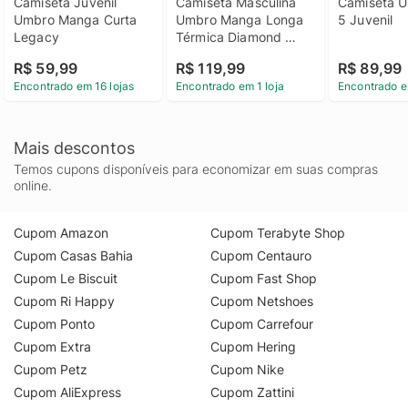
Camiseta Juvenil 
Camiseta Masculina 
Camiseta U
Umbro Manga Curta 
Umbro Manga Longa 
5 Juvenil
Legacy
Térmica Diamond 
Touch
R$ 59,99
R$ 119,99
R$ 89,99
Encontrado em 16 lojas
Encontrado em 1 loja
Encontrado e
Mais descontos
Temos cupons disponíveis para economizar em suas compras
online.
Cupom Amazon
Cupom Terabyte Shop
Cupom Casas Bahia
Cupom Centauro
Cupom Le Biscuit
Cupom Fast Shop
Cupom Ri Happy
Cupom Netshoes
Cupom Ponto
Cupom Carrefour
Cupom Extra
Cupom Hering
Cupom Petz
Cupom Nike
Cupom AliExpress
Cupom Zattini