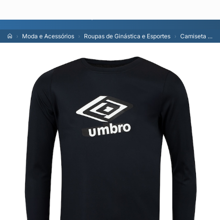
Lojas
En
Moda e Acessórios
Roupas de Ginástica e Esportes
Camiseta Juvenil Umbro Manga Longa Basic UV