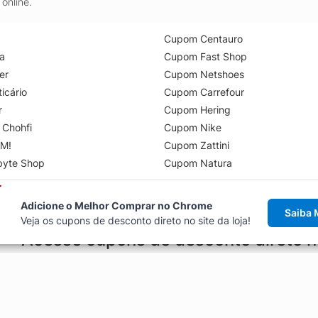
online.
Cupom Centauro
a
Cupom Fast Shop
er
Cupom Netshoes
icário
Cupom Carrefour
r
Cupom Hering
 Chohfi
Cupom Nike
M!
Cupom Zattini
byte Shop
Cupom Natura
Adicione o Melhor Comprar no Chrome
Saiba 
Veja os cupons de desconto direto no site da loja!
Acesse cupons de desconto direto 
aviso de cupons antes de finalizar uma compra online, direto no ca