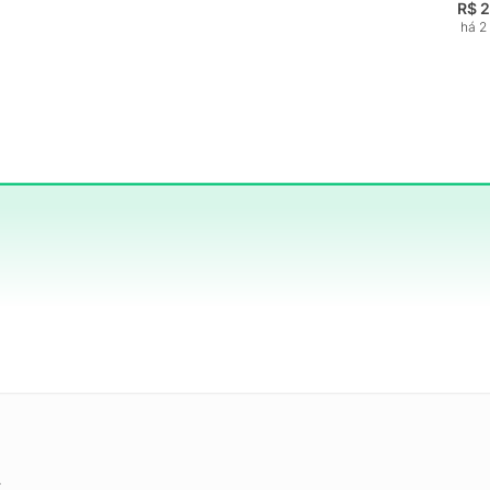
R$ 
há 2
.