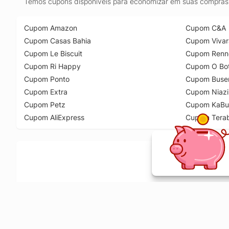
Temos cupons disponíveis para economizar em suas compras 
Cupom Amazon
Cupom C&A
Cupom Casas Bahia
Cupom Vivar
Cupom Le Biscuit
Cupom Renn
Cupom Ri Happy
Cupom O Bot
Cupom Ponto
Cupom Buse
Cupom Extra
Cupom Niazi
Cupom Petz
Cupom KaBu
Cupom AliExpress
Cupom Tera
Ative a extensão de descontos e receba 