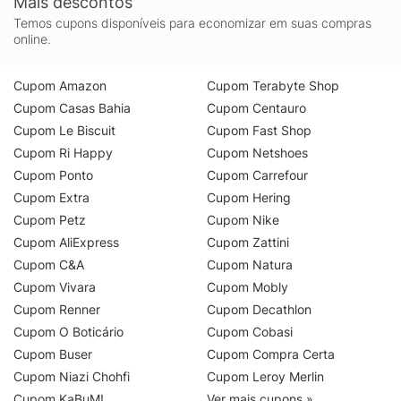
Mais descontos
Temos cupons disponíveis para economizar em suas compras
online.
Cupom Amazon
Cupom Terabyte Shop
Cupom Casas Bahia
Cupom Centauro
Cupom Le Biscuit
Cupom Fast Shop
Cupom Ri Happy
Cupom Netshoes
Cupom Ponto
Cupom Carrefour
Cupom Extra
Cupom Hering
Cupom Petz
Cupom Nike
Cupom AliExpress
Cupom Zattini
Cupom C&A
Cupom Natura
Cupom Vivara
Cupom Mobly
Cupom Renner
Cupom Decathlon
Cupom O Boticário
Cupom Cobasi
Cupom Buser
Cupom Compra Certa
Cupom Niazi Chohfi
Cupom Leroy Merlin
Cupom KaBuM!
Ver mais cupons »