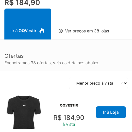
R$ 184,90
curtas - Comprimento cropped - Logo frontal
aplicadoEspecificações & Cuidados: Lavar à máquina.
Composição: 48% Modal 46% Algodão 6% Elastano Cor: Preto
Marca: Nike*Cropped: comprimento curto.
Ir à OQVestir
Ver preços em 38 lojas
Ofertas
Encontramos 38 ofertas, veja os detalhes abaixo.
Ir à Loja
R$ 184,90
à vista