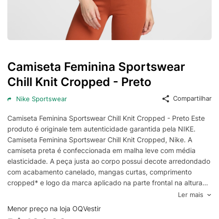
Camiseta Feminina Sportswear
Chill Knit Cropped - Preto
Compartilhar
Nike Sportswear
Camiseta Feminina Sportswear Chill Knit Cropped - Preto Este
produto é originale tem autenticidade garantida pela NIKE.
Camiseta Feminina Sportswear Chill Knit Cropped, Nike. A
camiseta preta é confeccionada em malha leve com média
elasticidade. A peça justa ao corpo possui decote arredondado
com acabamento canelado, mangas curtas, comprimento
cropped* e logo da marca aplicado na parte frontal na altura
do busto em cor contrastante. - Produto original -
Ler mais
Confeccionada em malha leve - Média elasticidade -
Menor preço na loja OQVestir
Modelagem justa ao corpo - Decote arredondado - Mangas