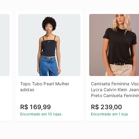
.
Topo Tubo Pearl Mulher 
Camiseta Feminina Visc
adidas
Lycra Calvin Klein Jeans
Preto Camiseta Feminin
Visco Lycra Calvin Klein
R$ 169,99
R$ 239,00
Jeans Preto g
Encontrado em 10 lojas
Encontrado em 1 loja