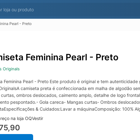
nina Pearl - Preto
iseta Feminina Pearl - Preto
s Originals
a Feminina Pearl - Preto Este produto é original e tem autenticida
OriginalsA camiseta preta é confeccionada em malha de algodão sem 
curtas, ombros deslocados, caimento amplo, detalhe de logo frontal
nto pespontado.- Gola careca- Mangas curtas- Ombros deslocados-
etaEspecificações & Cuidados:Lavar a máquinaComposição: 100% Alg
reço na loja OQVestir
75,90