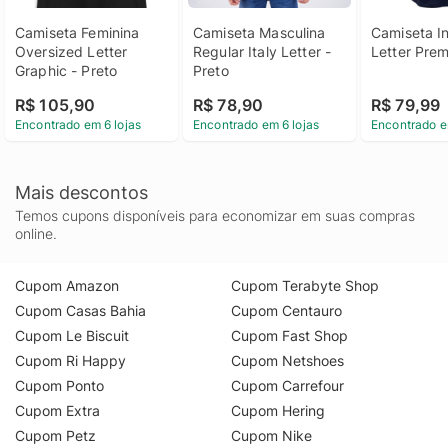
Camiseta Feminina 
Camiseta Masculina 
Camiseta Inf
Oversized Letter 
Regular Italy Letter - 
Letter Pre
Graphic - Preto
Preto
R$ 105,90
R$ 78,90
R$ 79,99
Encontrado em 6 lojas
Encontrado em 6 lojas
Encontrado e
Mais descontos
Temos cupons disponíveis para economizar em suas compras
online.
Cupom Amazon
Cupom Terabyte Shop
Cupom Casas Bahia
Cupom Centauro
Cupom Le Biscuit
Cupom Fast Shop
Cupom Ri Happy
Cupom Netshoes
Cupom Ponto
Cupom Carrefour
Cupom Extra
Cupom Hering
Cupom Petz
Cupom Nike