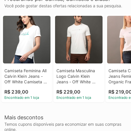
Você pode gostar destas ofertas relacionadas a sua pesquisa.
Camiseta Feminina All 
Camiseta Masculina 
Camiseta Ca
Calvin Klein Jeans - 
Logo Calvin Klein 
Jeans Femin
Off White Camiseta 
Jeans - Off White 
Organic Fra
Feminina All Calvin 
Camiseta Masculina 
White Camis
R$ 239,00
R$ 229,00
R$ 219,0
Klein Jeans Off White 
Logo Calvin Klein 
Calvin Klein
Encontrado em 1 loja
Encontrado em 1 loja
Encontrado e
p
Jeans Off White Pp
Feminino Or
Frase Off W
Mais descontos
Temos cupons disponíveis para economizar em suas compras
online.