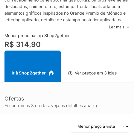
deslocados, caimento reto, estampa frontal localizada com
elementos gráficos inspirados no Grande Prêmio de Mônaco e
lettering aplicado, detalhe de estampa posterior aplicada na
altura da gola, barra simples e sem fechamento.- Malha de
Ler mais
algodão- Sem elasticidade- Decote redondo- Mangas curtas-
Menor preço na loja Shop2gether
Estampa frontal localizada- Lettering aplicado- Estampa
R$ 314,90
posterior aplicada- Modelagem reta- Barra
simplesEspecificações & CuidadosLavar à mão com sabão
neutroComposição: 100% AlgodãoCor: Off WhiteMarca: Niini
Ir à Shop2gether
Ver preços em 3 lojas
Ofertas
Encontramos 3 ofertas, veja os detalhes abaixo.