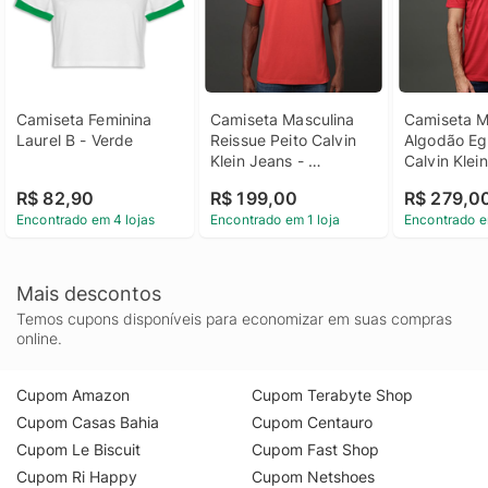
Camiseta Feminina 
Camiseta Masculina 
Camiseta Ma
Laurel B - Verde
Reissue Peito Calvin 
Algodão Egí
Klein Jeans - 
Calvin Klein 
Vermelho Camiseta 
Vermelho C
R$ 82,90
R$ 199,00
R$ 279,0
Masculina Reissue 
Masculina A
Encontrado em 4 lojas
Encontrado em 1 loja
Encontrado e
Peito Calvin Klein 
Egípcio Calv
Jeans Vermelho Pp
Vermelho p
Mais descontos
Temos cupons disponíveis para economizar em suas compras
online.
Cupom Amazon
Cupom Terabyte Shop
Cupom Casas Bahia
Cupom Centauro
Cupom Le Biscuit
Cupom Fast Shop
Cupom Ri Happy
Cupom Netshoes