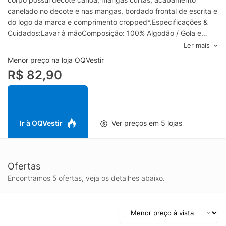
canelado no decote e nas mangas, bordado frontal de escrita e
do logo da marca e comprimento cropped*.Especificações &
Cuidados:Lavar à mãoComposição: 100% Algodão / Gola e
punho 50% Algodão, 47% Poliéster e 3% ElastanoCor:
Ler mais
VermelhoMarca: Baw Clothing*Cropped: comprimento mais
Menor preço na loja OQVestir
curto.
R$ 82,90
Ir à OQVestir
Ver preços em 5 lojas
Ofertas
Encontramos 5 ofertas, veja os detalhes abaixo.