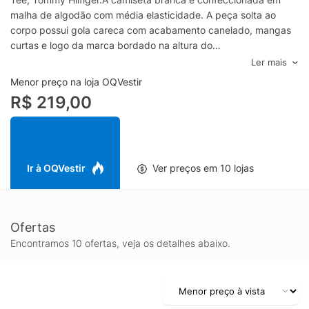
malha de algodão com média elasticidade. A peça solta ao
corpo possui gola careca com acabamento canelado, mangas
curtas e logo da marca bordado na altura do
tórax.Especificações & Cuidados:Lavar à mão.Composição:
Ler mais
100% AlgodãoCor: BrancoMarca: Tommy Hilfiger
Menor preço na loja OQVestir
R$ 219,00
Ir à OQVestir
Ver preços em 10 lojas
Ofertas
Encontramos 10 ofertas, veja os detalhes abaixo.