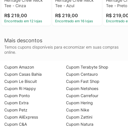
Heritage Crew Neck 
Heritage Crew Neck 
Heritage C
Tee - Cinza
Tee - Azul
Tee - Preto
R$ 219,00
R$ 219,00
R$ 219,0
Encontrado em 12 lojas
Encontrado em 16 lojas
Encontrado e
Mais descontos
Temos cupons disponíveis para economizar em suas compras
online.
Cupom Amazon
Cupom Terabyte Shop
Cupom Casas Bahia
Cupom Centauro
Cupom Le Biscuit
Cupom Fast Shop
Cupom Ri Happy
Cupom Netshoes
Cupom Ponto
Cupom Carrefour
Cupom Extra
Cupom Hering
Cupom Petz
Cupom Nike
Cupom AliExpress
Cupom Zattini
Cupom C&A
Cupom Natura