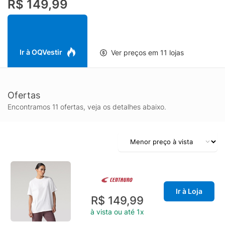
R$ 149,99
Caimento solto- Aplicação frontal de logo CBF- Brasão
aplicado- Barra retaEspecificações & CuidadosLavar à
mãoComposição: 100% AlgodãoCor: Off WhiteMarca: Nike
Ir à OQVestir
Ver preços em 11 lojas
Ofertas
Encontramos 11 ofertas, veja os detalhes abaixo.
Ir à Loja
R$ 149,99
à vista ou até 1x