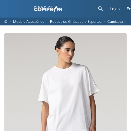
Lojas
En
Moda e Acessórios
Roupas de Ginástica e Esportes
Camiseta Feminina CBF NK Tonal Tee Off White