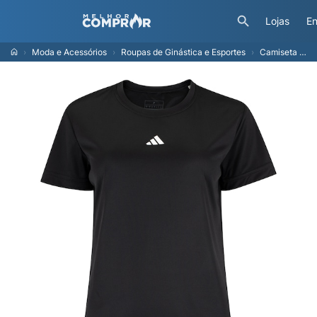
Lojas
En
Moda e Acessórios
Roupas de Ginástica e Esportes
Camiseta Feminina adidas treino Básica