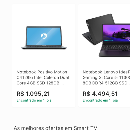
Notebook Positivo Motion 
Notebook Lenovo IdeaP
C4128Ei Intel Celeron Dual 
Gaming 3i Core i5 1130
Core 4GB SSD 128GB 
8GB DDR4 512GB SSD 
Linux 14 - 3002181
GTX 1650 4GB 15.6 FHD
R$ 1.095,21
R$ 4.494,51
Linux - Preto
Encontrado em 1 loja
Encontrado em 1 loja
As melhores ofertas em Smart TV