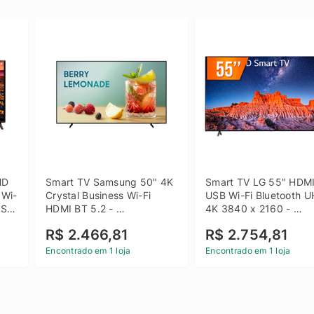
D 
Smart TV Samsung 50" 4K 
Smart TV LG 55" HDMI
 Wi-
Crystal Business Wi-Fi 
USB Wi-Fi Bluetooth U
SB 
HDMI BT 5.2 - 
4K 3840 x 2160 - 
LH50BEFH4GGXZD
55UQ801C0SB
R$ 2.466,81
R$ 2.754,81
Encontrado em 1 loja
Encontrado em 1 loja