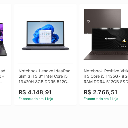
ad 
Notebook Lenovo IdeaPad 
Notebook Positivo Visi
0H 
Slim 3i 15.3" Intel Core i5 
i15 Core i5 1135G7 8G
13420H 8GB DDR5 512GB 
RAM DDR4 512GB SSD
 
SSD Win 11 Home
15.6 Full HD Linux - C
R$ 4.148,91
R$ 2.766,51
Encontrado em 1 loja
Encontrado em 1 loja