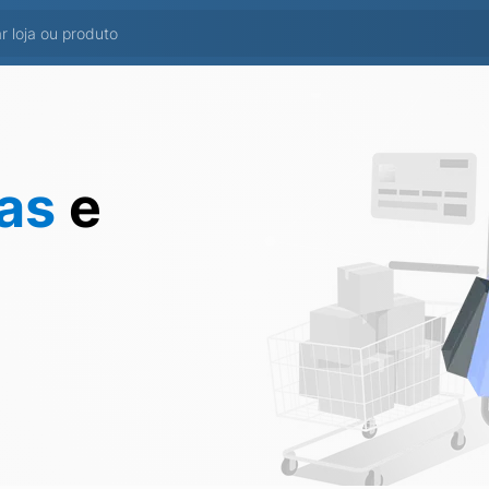
tas
e