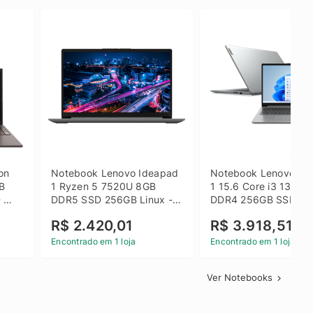
on 
Notebook Lenovo Ideapad 
Notebook Lenovo Ide
B 
1 Ryzen 5 7520U 8GB 
1 15.6 Core i3 1315U
 
DDR5 SSD 256GB Linux - 
DDR4 256GB SSD FH
inza
82X5S00100
Windows 11 Home Ci
R$ 2.420,01
R$ 3.918,51
Encontrado em 1 loja
Encontrado em 1 loja
Ver Notebooks