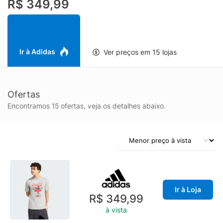
R$ 349,99
uma declaração de estilo em um evento. A malha simples
também é macia contra a pele, proporcionando estilo sem
esforço e conforto duradouro. Use essa roupa da adidas para
demonstrar seu amor por esportes clássicos e moda moderna.
É mais do que uma camiseta estampada. É uma celebração de
Ir à Adidas
Ver preços em 15 lojas
dois ícones, criada para quem define tendências.
Ofertas
Encontramos 15 ofertas, veja os detalhes abaixo.
Ir à Loja
R$ 349,99
à vista