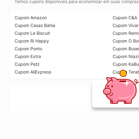
Temos cupons disponíveis para economizar em suas compras 
Cupom Amazon
Cupom C&A
Cupom Casas Bahia
Cupom Vivar
Cupom Le Biscuit
Cupom Renn
Cupom Ri Happy
Cupom O Bot
Cupom Ponto
Cupom Buse
Cupom Extra
Cupom Niazi
Cupom Petz
Cupom KaBu
Cupom AliExpress
Cupom Tera
Ative a extensão de descontos e receba 