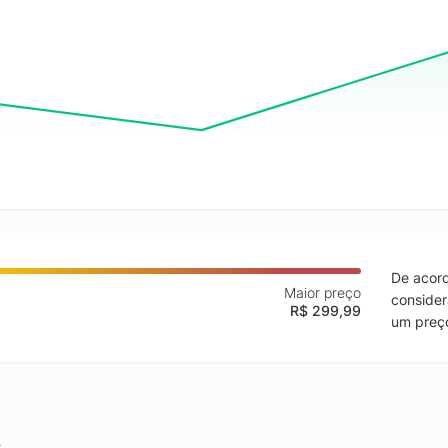
De acord
Maior preço
consider
R$ 299,99
um preço
.