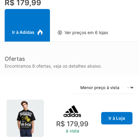
R$ 179,99
torna uma opção confortável para o uso diário. Seja para
combinar com jeans e tênis ou shorts e chinelos, esta
CAMISETA divertida e funcional traz a individualidade da
adidas para a moda casual. Abrace o espírito da adidas
Originals com uma CAMISETA desenvolvida para proporcionar
Ir à Adidas
Ver preços em 6 lojas
estilo com um sorriso.
Ofertas
Encontramos 6 ofertas, veja os detalhes abaixo.
Ir à Loja
R$ 179,99
à vista