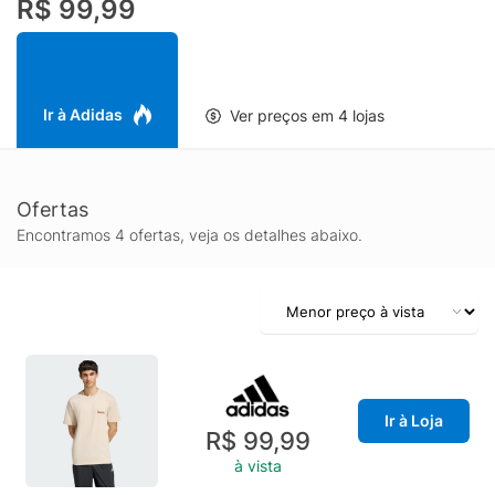
R$ 99,99
contar. A ousada serigrafia de borracha injeta energia em seu
visual, dando ao seu guarda-roupa um toque novo e marcante.
Seja para um encontro casual ou um dia folgado, esta camiseta
equilibra com pouco esforço estilo e relaxamento. Com
acabamento com o logotipo adidas Sportswear, ela remete ao
Ir à Adidas
Ver preços em 4 lojas
legado de qualidade e inovação da marca, ao mesmo tempo
em que celebra o poder da comunidade. Use para demonstrar
unidade e individualidade em uma peça atemporal.
Ofertas
Encontramos 4 ofertas, veja os detalhes abaixo.
Ir à Loja
R$ 99,99
à vista