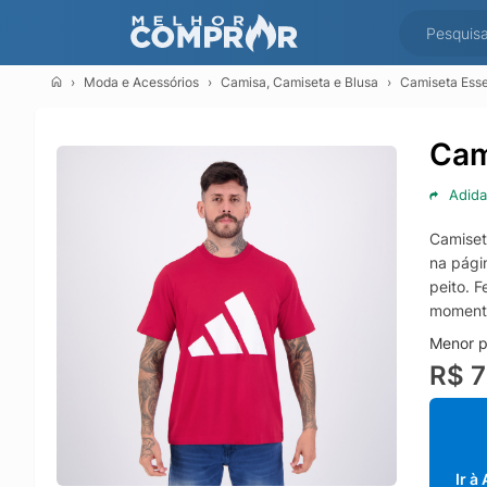
Moda e Acessórios
Camisa, Camiseta e Blusa
Camiseta Esse
Cam
Adida
Camiset
na págin
peito. 
momento
Menor p
R$ 7
Ir à