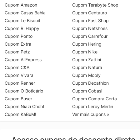
Cupom Amazon
Cupom Terabyte Shop
Cupom Casas Bahia
Cupom Centauro
Cupom Le Biscuit
Cupom Fast Shop
Cupom Ri Happy
Cupom Netshoes
Cupom Ponto
Cupom Carrefour
Cupom Extra
Cupom Hering
Cupom Petz
Cupom Nike
Cupom AliExpress
Cupom Zattini
Cupom C&A
Cupom Natura
Cupom Vivara
Cupom Mobly
Cupom Renner
Cupom Decathlon
Cupom O Boticário
Cupom Cobasi
Cupom Buser
Cupom Compra Certa
Cupom Niazi Chohfi
Cupom Leroy Merlin
Cupom KaBuM!
Ver mais cupons »
Acesse cupons de desconto direto