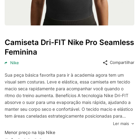
Camiseta Dri-FIT Nike Pro Seamless
Feminina
Compartilhar
Nike
Sua peça básica favorita para ir à academia agora tem um
visual sem costuras. Leve e elástica, essa camiseta em tecido
macio seca rapidamente para acompanhar você quando o
ritmo do treino aumenta. Benefícios A tecnologia Nike Dri-FIT
absorve o suor para uma evaporação mais rápida, ajudando a
manter seu corpo seco e confortável. O tecido macio e elástico
tem áreas caneladas estrategicamente posicionadas para
modelar o corpo. Detalhes do produto Lavagem à máquina
Ler mais
Produto importado 46% poliéster, 42% poliamida e 12%
Menor preço na loja Nike
elastano