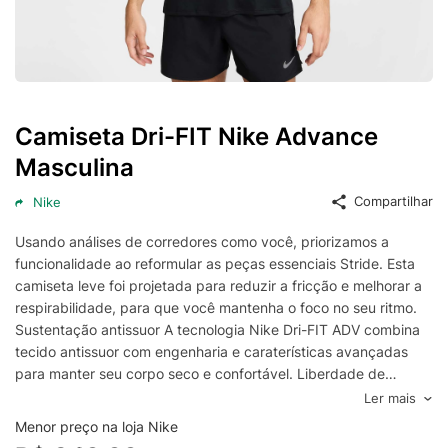
Camiseta Dri-FIT Nike Advance
Masculina
Compartilhar
Nike
Usando análises de corredores como você, priorizamos a
funcionalidade ao reformular as peças essenciais Stride. Esta
camiseta leve foi projetada para reduzir a fricção e melhorar a
respirabilidade, para que você mantenha o foco no seu ritmo.
Sustentação antissuor A tecnologia Nike Dri-FIT ADV combina
tecido antissuor com engenharia e caraterísticas avançadas
para manter seu corpo seco e confortável. Liberdade de
movimento As mangas raglã reduzem a fricção nas axilas e
Ler mais
permitem maior amplitude de movimentos. O comprimento
Menor preço na loja Nike
estendido da camiseta protege durante sua corrida. Detalhes