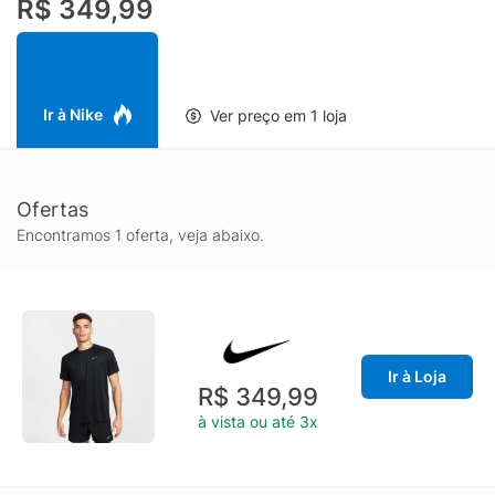
R$ 349,99
do produto Produto importado Não deve ser usada como
equipamento de proteção individual (EPI) Estampas reflexivas
nas mangas Logo Swoosh reflexivo no peito esquerdo 100%
poliéster Lavagem à máquina
Ir à Nike
Ver preço em 1 loja
Ofertas
Encontramos 1 oferta, veja abaixo.
Ir à Loja
R$ 349,99
à vista ou até 3x