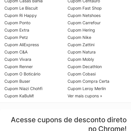
Cupom Casas Bahia
Cupom Centauro
Cupom Le Biscuit
Cupom Fast Shop
Cupom Ri Happy
Cupom Netshoes
Cupom Ponto
Cupom Carrefour
Cupom Extra
Cupom Hering
Cupom Petz
Cupom Nike
Cupom AliExpress
Cupom Zattini
Cupom C&A
Cupom Natura
Cupom Vivara
Cupom Mobly
Cupom Renner
Cupom Decathlon
Cupom O Boticário
Cupom Cobasi
Cupom Buser
Cupom Compra Certa
Cupom Niazi Chohfi
Cupom Leroy Merlin
Cupom KaBuM!
Ver mais cupons »
Acesse cupons de desconto direto
no Chrome!