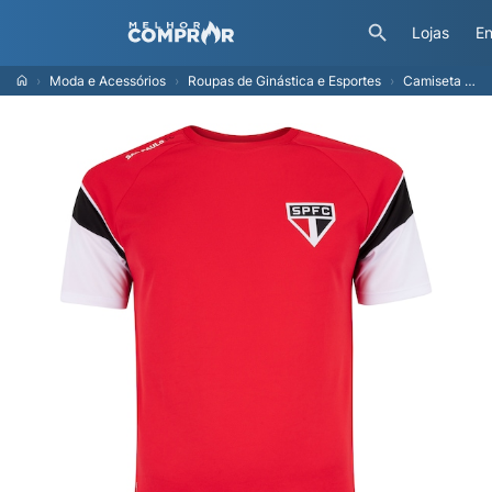
Lojas
En
Moda e Acessórios
Roupas de Ginástica e Esportes
Camiseta do São Paulo Dry Masculina