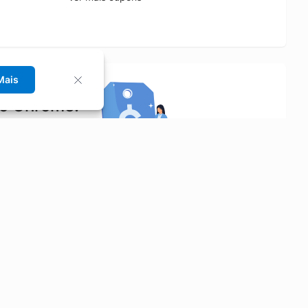
Mais
no Chrome!
rrinho de compras.
Saiba mais
Economizar
Siga-nos
Aluguel de Carros
Facebook
Categorias
Instagram
Cupons
Youtube