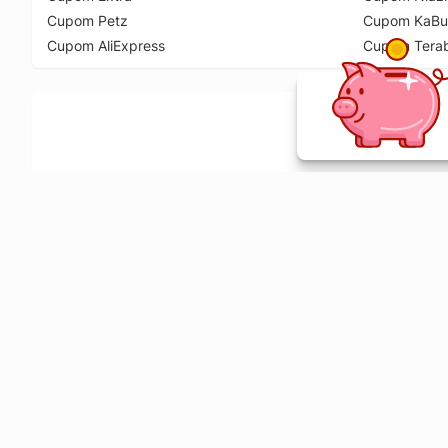
Cupom Petz
Cupom KaBu
Cupom AliExpress
Cupom Tera
Ative a extensão de descontos e receba 
Sobre o Melhor Comprar
O Melhor Comprar é especializado em cupons de desconto, c
comparador de preços em mais de 1900 lojas online.