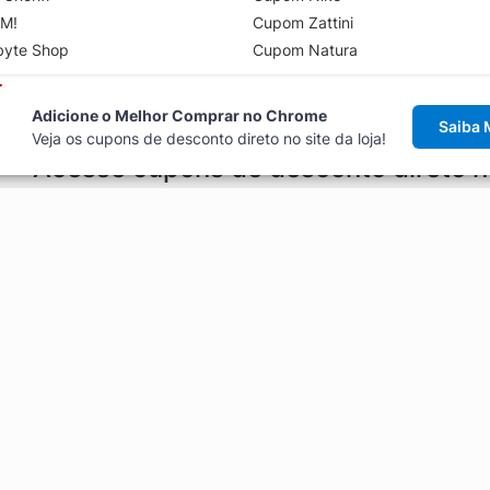
M!
Cupom Zattini
byte Shop
Cupom Natura
Adicione o Melhor Comprar no Chrome
Saiba 
Veja os cupons de desconto direto no site da loja!
Acesse cupons de desconto direto 
aviso de cupons antes de finalizar uma compra online, direto no ca
Explorar
ódigos promocionais, ofertas e
Artigos
Black Friday
Enviar Cupom