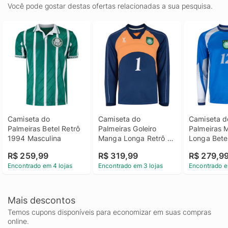
Você pode gostar destas ofertas relacionadas a sua pesquisa.
Camiseta do 
Camiseta do 
Camiseta do
Palmeiras Betel Retrô 
Palmeiras Goleiro 
Palmeiras 
1994 Masculina
Manga Longa Retrô 
Longa Betel
2000 Betel Masculina
Masculina 
R$ 259,99
R$ 319,99
R$ 279,9
Retrô 1999
Encontrado em 4 lojas
Encontrado em 3 lojas
Encontrado e
Mais descontos
Temos cupons disponíveis para economizar em suas compras
online.